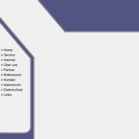
» Home
» Service
» Internet
» Über uns
» Partner
» Referenzen
» Kontakt
» Impressum
» Datenschutz
» Links