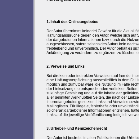
1. Inhalt des Onlineangebotes
Der Autor übernimmt keinerlei Gewähr für die Aktualität,
Haftungsansprüche gegen den Autor, welche sich auf Sc
der dargebotenen Informationen bzw. durch die Nutzung
ausgeschlossen, sofern seitens des Autors kein nachwei
freibleibend und unverbindlich. Der Autor behält es si
Ankündigung zu verändern, zu ergänzen, zu löschen ode
2. Verweise und Links
Bei direkten oder indirekten Verweisen auf fremde Inte
eine Haftungsverpflichtung ausschließlich in dem Fall i
möglich und zumutbar wäre, die Nutzung im Falle rechts
der Linksetzung die entsprechenden verlinkten Seiten fr
zukünftige Gestaltung und auf die Inhalte der gelinkten
aller gelinkten /verknüpften Seiten, die nach der Links
Internetangebotes gesetzten Links und Verweise sowie
Mailinglisten. Für illegale, fehlerhafte oder unvollst
solcherart dargebotener Informationen entstehen, haftet
Links auf die jeweilige Veröffentlichung lediglich verwei
3. Urheber- und Kennzeichenrecht
Der Autor ist bestrebt, in allen Publikationen die Ur