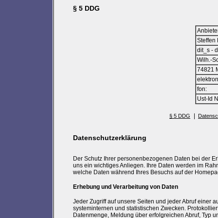
§ 5 DDG
Anbiete
Steffen 
dit_s - 
Wilh.-S
74821 
elektro
fon:
Ust-Id N
|
§ 5 DDG
Datensc
Datenschutzerklärung
Der Schutz Ihrer personenbezogenen Daten bei der Er
uns ein wichtiges Anliegen. Ihre Daten werden im Rahm
welche Daten während Ihres Besuchs auf der Homepage
Erhebung und Verarbeitung von Daten
Jeder Zugriff auf unsere Seiten und jeder Abruf einer 
systeminternen und statistischen Zwecken. Protokolli
Datenmenge, Meldung über erfolgreichen Abruf, Typ un